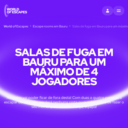
ENTRAR
MENU
World of Escapes
Escape rooms em Bauru
Salas de fuga em Bauru para um máxim
SALAS DE FUGA EM
BAURU PARA UM
MÁXIMO DE 4
JOGADORES
Ninguém vai poder ficar de fora desta! Com duas a quatro pessoas a
escapar da sala, não perderá nenhuma pista ou puzzles e terá de fazer o
seu melhor para triunfar. Força, equipa!