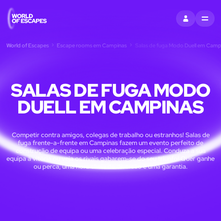
ENTRAR
MENU
World of Escapes
Escape rooms em Campinas
Salas de fuga Modo Duell em Camp
SALAS DE FUGA MODO
DUELL EM CAMPINAS
Competir contra amigos, colegas de trabalho ou estranhos! Salas de
fuga frente-a-frente em Campinas fazem um evento perfeito de
construção de equipa ou uma celebração especial. Conduza a sua
equipa à vitória ou veja os rivais gabarem-se do seu triunfo! Quer ganhe
ou perca, uma hora cheia de diversão é uma garantia.