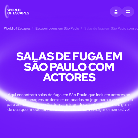
ENTRAR
MENU
World of Escapes
Escape rooms em São Paulo
Salas de fuga em São Paulo com a
SALAS DE FUGA EM
SÃO PAULO COM
ACTORES
Aqui encontrará salas de fuga em São Paulo que incluem actores ao
vivo. As personagens podem ser colocadas no jogo para o assustar ou
para aumentar a imersão, tornar o jogo desafiante ou ser o seu guia -
de qualquer modo, prepare-se para uma hora invulgar e memorável!